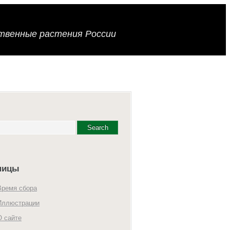
твенные растения России
ницы
Время сбора
Иллюстрации
О сайте