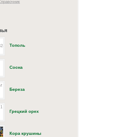
Справочник
вья
Тополь
Сосна
Береза
Грецкий орех
Кора крушины