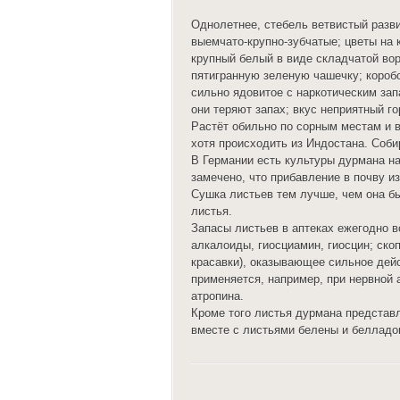
Однолетнее, стебель ветвистый разви
выемчато-крупно-зубчатые; цветы на 
крупный белый в виде складчатой во
пятигранную зеленую чашечку; короб
сильно ядовитое с наркотическим зап
они теряют запах; вкус неприятный г
Растёт обильно по сорным местам и 
хотя происходить из Индостана. Соби
В Германии есть культуры дурмана на
замечено, что прибавление в почву и
Сушка листьев тем лучше, чем она б
листья.
Запасы листьев в аптеках ежегодно 
алкалоиды, гиосциамин, гиосцин; ско
красавки), оказывающее сильное дей
применяется, например, при нервной 
атропина.
Кроме того листья дурмана представ
вместе с листьями белены и белладон