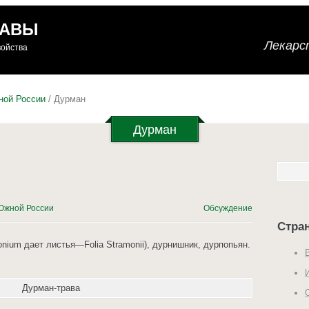
РАВЫ
Лекарс
войства
ной России
/ Дурман
Дурман
Южной России
Обсуждение
Стра
nium дает листья—Folia Stramonii), дурнишник, дурпопьян.