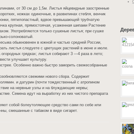
линами, от 30 см до 1,5м. Листья яйцевидные заостренные
коротких, ножках одиночные, в развилинах стебля, венчик
ронки, пятилопастный, вдвое превышающей трубчатую
очка крупная, прямостоячая, усаженная шипами Растение
Дере
ахом. Употребляются только сушеные листья; при сушке
орько-солоноватый.
весьма обыкновенен в южной и частью средней России,
рать листья следуете с цветущих растений в июне и июле.
 огородных грядках; листья собирают 3 —4 раза в лето;
звести улучшает культуру.
ыстрее. Особенно важно быстро заморить свежесобранные
возобновляются свежими нового сбора. Содержит
полямин. и датурин (почти тождественный с атропином
ствие на нервные узлы и на блуждающие нервы;
астме. Семена идут на выработку из них чистого препарата
ляют собой болеутоляющее средство сами по себе или
ны, смешанные с табаком в виде сигарет.