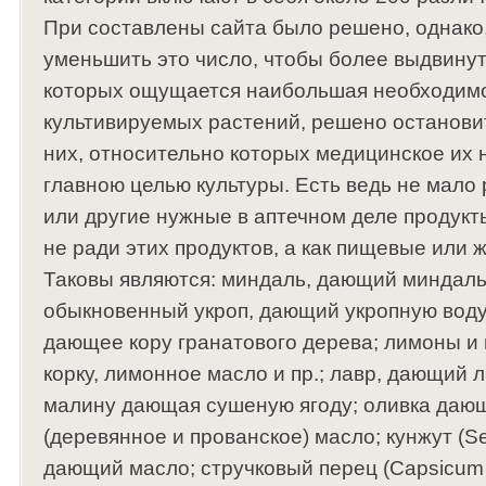
При составлены сайта было решено, однако,
уменьшить это число, чтобы более выдвинут
которых ощущается наибольшая необходимос
культивируемых растений, решено остановит
них, относительно которых медицинское их 
главною целью культуры. Есть ведь не мало
или другие нужные в аптечном деле продукт
не ради этих продуктов, а как пищевые или 
Таковы являются: миндаль, дающий миндаль
обыкновенный укроп, дающий укропную воду
дающее кору гранатового дерева; лимоны 
корку, лимонное масло и пр.; лавр, дающий л
малину дающая сушеную ягоду; оливка даю
(деревянное и прованское) масло; кунжут (Se
дающий масло; стручковый перец (Capsicum