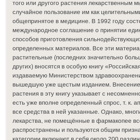
того или другого растения лекарственным м
случайное пользование им как целительными
общепринятое в медицине. В 1992 году сост
международное соглашение о принятии ед
способов приготовления сильнодействующих
определенных материалов. Все эти материал
растительные (последних значительно больш
других) вносятся в особую книгу «Российска
издаваемую Министерством здравоохранения
вышедшую уже щестым изданием. Внесение 
растения в эту книгу указывает с несомненно
есть уже вполне определенный спрос, т. к. а
все средства в ней указанные. Однако, мно
лекарства, не помещённые в фармакопее вс
распространены и пользуются общим призна
категории включают в себя около 200 разли