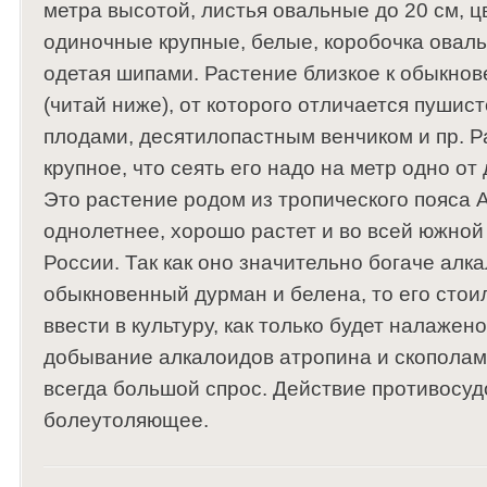
метра высотой, листья овальные до 20 см, 
одиночные крупные, белые, коробочка овальн
одетая шипами. Растение близкое к обыкно
(читай ниже), от которого отличается пуши
плодами, десятилопастным венчиком и пр. Р
крупное, что сеять его надо на метр одно от 
Это растение родом из тропического пояса А
однолетнее, хорошо растет и во всей южной
России. Так как оно значительно богаче алк
обыкновенный дурман и белена, то его стои
ввести в культуру, как только будет налаже
добывание алкалоидов атропина и скополам
всегда большой спрос. Действие противосу
болеутоляющее.