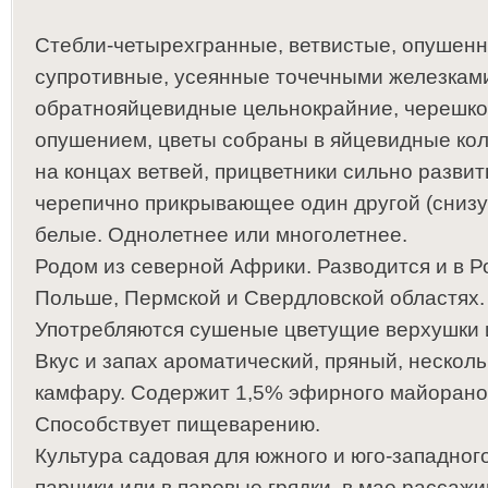
Стебли-четырехгранные, ветвистые, опушенн
супротивные, усеянные точечными железкам
обратнояйцевидные цельнокрайние, черешко
опушением, цветы собраны в яйцевидные кол
на концах ветвей, прицветники сильно разви
черепично прикрывающее один другой (снизу)
белые. Однолетнее или многолетнее.
Родом из северной Африки. Разводится и в Ро
Польше, Пермской и Свердловской областях.
Употребляются сушеные цветущие верхушки и
Вкус и запах ароматический, пряный, неско
камфару. Содержит 1,5% эфирного майорано
Способствует пищеварению.
Культура садовая для южного и юго-западног
парники или в паровые грядки, в мае рассаж